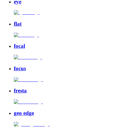
eye
flat
focal
focus
fresta
geo edge