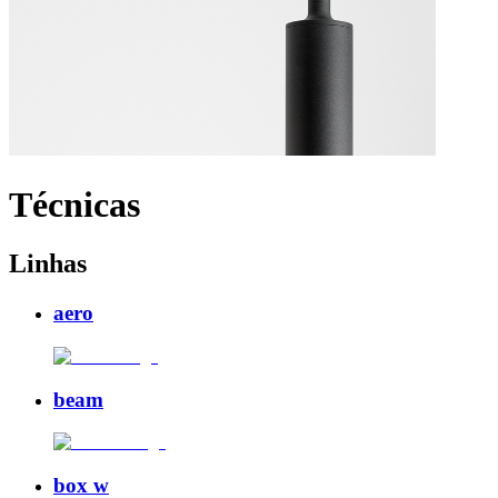
Técnicas
Linhas
aero
beam
box w