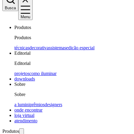
Busca
Menu
Produtos
Produtos
técnicas
decorativas
sistemas
edição especial
Editorial
Editorial
projetos
como iluminar
downloads
Sobre
Sobre
a lumini
prêmios
designers
onde encontrar
loja virtual
atendimento
Produtos