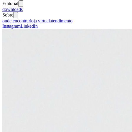
Editorial
downloads
Sobre
onde encontrar
loja virtual
atendimento
Instagram
LinkedIn