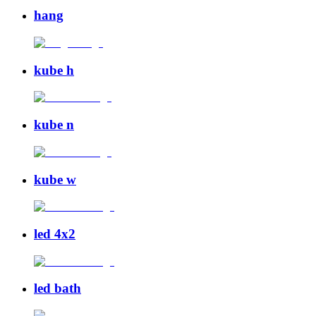
hang
kube h
kube n
kube w
led 4x2
led bath