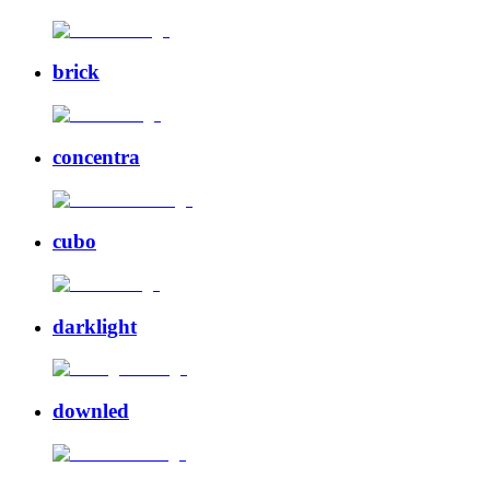
brick
concentra
cubo
darklight
downled